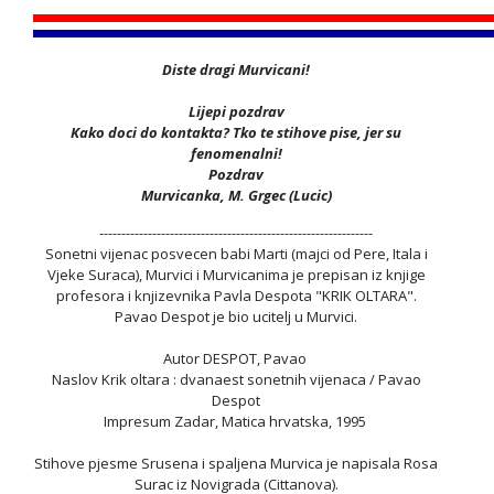
Diste dragi Murvicani!
Lijepi pozdrav
Kako doci do kontakta? Tko te stihove pise, jer su
fenomenalni!
Pozdrav
Murvicanka, M. Grgec (Lucic)
--------------------------------------------------------------
Sonetni vijenac posvecen babi Marti (majci od Pere, Itala i
Vjeke Suraca), Murvici i Murvicanima je prepisan iz knjige
profesora i knjizevnika Pavla Despota "KRIK OLTARA".
Pavao Despot je bio ucitelj u Murvici.
Autor DESPOT, Pavao
Naslov Krik oltara : dvanaest sonetnih vijenaca / Pavao
Despot
Impresum Zadar, Matica hrvatska, 1995
Stihove pjesme Srusena i spaljena Murvica je napisala Rosa
Surac iz Novigrada (Cittanova).