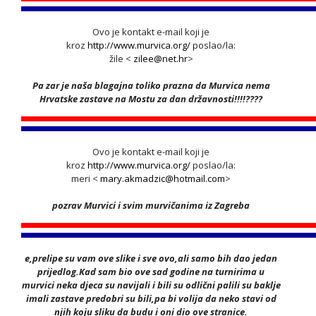
Ovo je kontakt e-mail koji je
kroz
http://www.murvica.org/
poslao/la:
žile <
zilee@net.hr
>
Pa zar je naša blagajna toliko prazna da Murvica nema
Hrvatske zastave na Mostu za dan državnosti!!!!????
Ovo je kontakt e-mail koji je
kroz
http://www.murvica.org/
poslao/la:
meri <
mary.akmadzic@hotmail.com
>
pozrav Murvici i svim murvičanima iz Zagreba
e,prelipe su vam ove slike i sve ovo,ali samo bih dao jedan
prijedlog.Kad sam bio ove sad godine na turnirima u
murvici neka djeca su navijali i bili su odlični palili su baklje
imali zastave predobri su bili,pa bi volija da neko stavi od
njih koju sliku da budu i oni dio ove stranice.