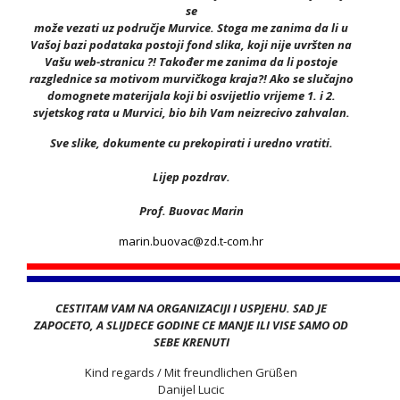
se
može vezati uz područje Murvice. Stoga me zanima da li u
Vašoj bazi podataka postoji fond slika, koji nije uvršten na
Vašu web-stranicu ?! Također me zanima da li postoje
razglednice sa motivom murvičkoga kraja?! Ako se slučajno
domognete materijala koji bi osvijetlio vrijeme 1. i 2.
svjetskog rata u Murvici, bio bih Vam neizrecivo zahvalan.
Sve slike, dokumente cu prekopirati i uredno vratiti.
Lijep pozdrav.
Prof. Buovac Marin
marin.buovac@zd.t-com.hr
CESTITAM VAM NA ORGANIZACIJI I USPJEHU. SAD JE
ZAPOCETO, A SLIJDECE GODINE CE MANJE ILI VISE SAMO OD
SEBE KRENUTI
Kind regards / Mit freundlichen Grüßen
Danijel Lucic