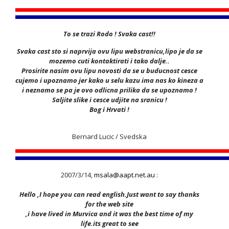
To se trazi Rodo ! Svaka cast!!
Svaka cast sto si naprvija ovu lipu webstranicu,lipo je da se
mozemo cuti kontaktirati i tako dalje..
Prosirite nasim ovu lipu novosti da se u buducnost cesce
cujemo i upoznamo jer kako u selu kazu ima nas ko kineza a
i neznamo se pa je ovo odlicna prilika da se upoznamo !
Saljite slike i cesce udjite na sranicu !
Bog i Hrvati !
Bernard Lucic / Svedska
2007/3/14,
msala@aapt.net.au
:
Hello ,I hope you can read english.Just want to say thanks
for the web site
,i have lived in Murvica and it was the best time of my
life.its great to see