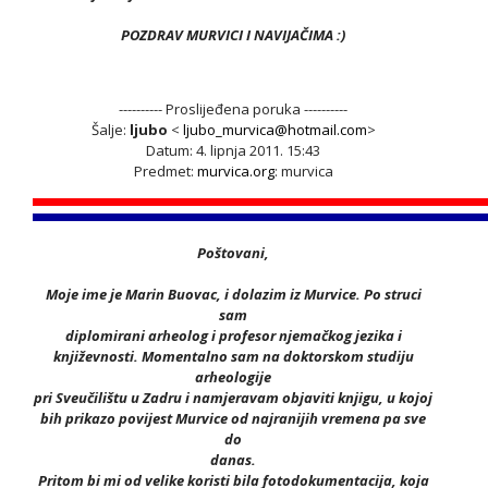
POZDRAV MURVICI I NAVIJAČIMA :)
---------- Proslijeđena poruka ----------
Šalje:
ljubo
<
ljubo_murvica@hotmail.com
>
Datum: 4. lipnja 2011. 15:43
Predmet:
murvica.org
: murvica
Poštovani,
Moje ime je Marin Buovac, i dolazim iz Murvice. Po struci
sam
diplomirani arheolog i profesor njemačkog jezika i
književnosti. Momentalno sam na doktorskom studiju
arheologije
pri Sveučilištu u Zadru i namjeravam objaviti knjigu, u kojoj
bih prikazo povijest Murvice od najranijih vremena pa sve
do
danas.
Pritom bi mi od velike koristi bila fotodokumentacija, koja